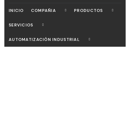
INICIO
COMPAÑIA
PRODUCTOS
SERVICIOS
AUTOMATIZACIÓN INDUSTRIAL
CONTACTO
Our mission is to bring customers the most perfect
works, Curabitur scelerisque ipsum quis tellus tristique.