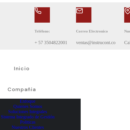
Teléfono:
Correo Electronico
Nue
+ 57 3504822001
ventas@instrucont.co
Ca
Inicio
Compañia
Enfoque
Quienes Somos
Soluciones Integrales
Sistema Integrado de Gestión
Politicas
Nuestros Clientes