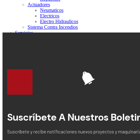
Actuadores
Neumaticos
Electricos
Electro Hidraulicos
Sistema Contra Incendios
Servicios
Servicios en Campo
Servicios en Planta
Verificación y Trazabilidad de Instrumentos
Diseño y fabricación de Tableros de Control
Proyectos de EPC
Recuperación de Integridad Estructural
[smartslider3 slider="10"]
Automatización Industrial
Sistema SCADA
Automatización De Vasijas Y Separadores De Producció
Tableros De Control
Contacto
Suscríbete A Nuestros Boleti
Suscríbete y recibe notificaciones nuevos proyectos y maquina