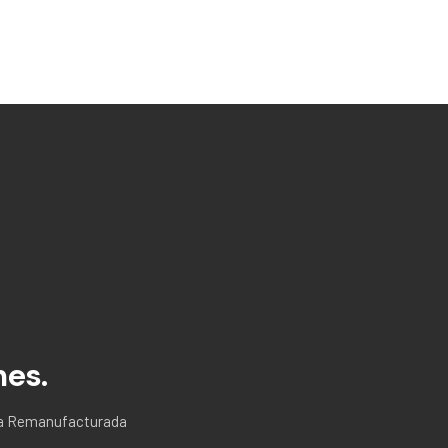
n
nes.
ria Remanufacturada