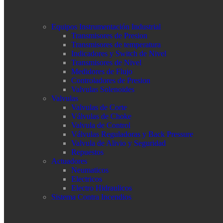
Equipos Instrumentación Industrial
Transmisores de Presion
Transmisores de temperatura
Indicadores y Switch de Nivel
Transmisores de Nivel
Medidores de Flujo
Controladores de Presion
Valvulas Solenoides
Valvulas
Valvulas de Corte
Válvulas de Choke
Valvula de Control
Válvulas Reguladoras y Back Pressure
Valvula de Alivio y Seguridad
Repuestos
Actuadores
Neumaticos
Electricos
Electro Hidraulicos
Sistema Contra Incendios