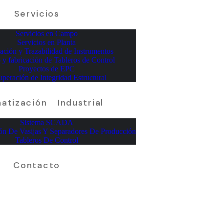
Servicios
Servicios en Campo
Servicios en Planta
cación y Trazabilidad de Instrumentos
 y fabricación de Tableros de Control
Proyectos de EPC
peración de Integridad Estructural
atización Industrial
Sistema SCADA
ón De Vasijas Y Separadores De Producción
Tableros De Control
Contacto