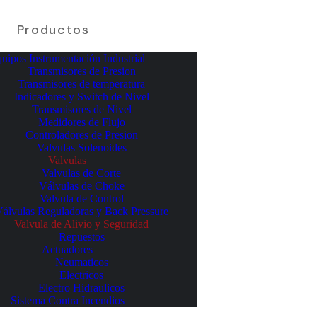
Productos
uipos Instrumentación Industrial
Transmisores de Presion
Transmisores de temperatura
Indicadores y Switch de Nivel
Transmisores de Nivel
Medidores de Flujo
Controladores de Presion
Valvulas Solenoides
Valvulas
Valvulas de Corte
Válvulas de Choke
Valvula de Control
álvulas Reguladoras y Back Pressure
Valvula de Alivio y Seguridad
Repuestos
Actuadores
Neumaticos
Electricos
Electro Hidraulicos
Sistema Contra Incendios