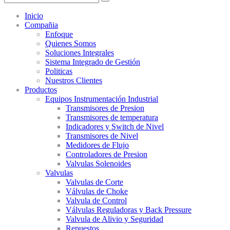
Inicio
Compañia
Enfoque
Quienes Somos
Soluciones Integrales
Sistema Integrado de Gestión
Politicas
Nuestros Clientes
Productos
Equipos Instrumentación Industrial
Transmisores de Presion
Transmisores de temperatura
Indicadores y Switch de Nivel
Transmisores de Nivel
Medidores de Flujo
Controladores de Presion
Valvulas Solenoides
Valvulas
Valvulas de Corte
Válvulas de Choke
Valvula de Control
Válvulas Reguladoras y Back Pressure
Valvula de Alivio y Seguridad
Repuestos