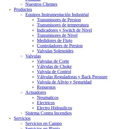
Nuestros Clientes
Productos
Equipos Instrumentación Industrial
Transmisores de Presion
Transmisores de temperatura
Indicadores y Switch de Nivel
Transmisores de Nivel
Medidores de Flujo
Controladores de Presion
Valvulas Solenoides
Valvulas
Valvulas de Corte
Válvulas de Choke
Valvula de Control
Válvulas Reguladoras y Back Pressure
Valvula de Alivio y Seguridad
Repuestos
Actuadores
Neumaticos
Electricos
Electro Hidraulicos
Sistema Contra Incendios
Servicios
Servicios en Campo
Servicios en Planta