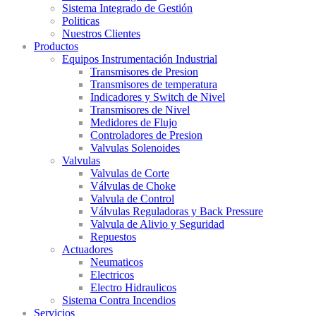
Sistema Integrado de Gestión
Politicas
Nuestros Clientes
Productos
Equipos Instrumentación Industrial
Transmisores de Presion
Transmisores de temperatura
Indicadores y Switch de Nivel
Transmisores de Nivel
Medidores de Flujo
Controladores de Presion
Valvulas Solenoides
Valvulas
Valvulas de Corte
Válvulas de Choke
Valvula de Control
Válvulas Reguladoras y Back Pressure
Valvula de Alivio y Seguridad
Repuestos
Actuadores
Neumaticos
Electricos
Electro Hidraulicos
Sistema Contra Incendios
Servicios