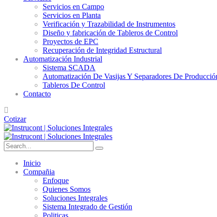
Servicios en Campo
Servicios en Planta
Verificación y Trazabilidad de Instrumentos
Diseño y fabricación de Tableros de Control
Proyectos de EPC
Recuperación de Integridad Estructural
Automatización Industrial
Sistema SCADA
Automatización De Vasijas Y Separadores De Producció
Tableros De Control
Contacto
Cotizar
Inicio
Compañia
Enfoque
Quienes Somos
Soluciones Integrales
Sistema Integrado de Gestión
Politicas