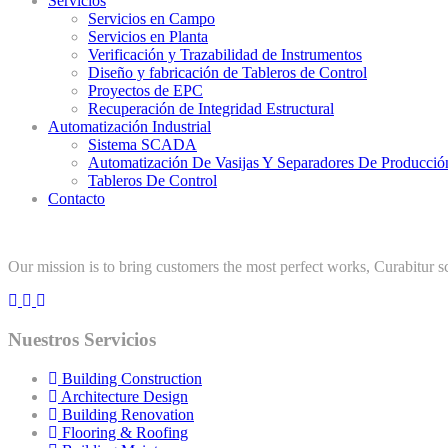
Servicios
Servicios en Campo
Servicios en Planta
Verificación y Trazabilidad de Instrumentos
Diseño y fabricación de Tableros de Control
Proyectos de EPC
Recuperación de Integridad Estructural
Automatización Industrial
Sistema SCADA
Automatización De Vasijas Y Separadores De Producció
Tableros De Control
Contacto
Our mission is to bring customers the most perfect works, Curabitur sce
Nuestros Servicios
Building Construction
Architecture Design
Building Renovation
Flooring & Roofing