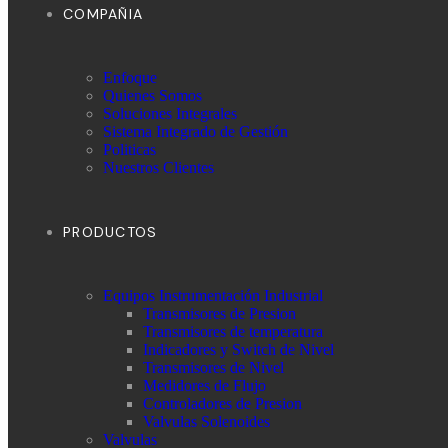
COMPAÑIA
Enfoque
Quienes Somos
Soluciones Integrales
Sistema Integrado de Gestión
Politicas
Nuestros Clientes
PRODUCTOS
Equipos Instrumentación Industrial
Transmisores de Presion
Transmisores de temperatura
Indicadores y Switch de Nivel
Transmisores de Nivel
Medidores de Flujo
Controladores de Presion
Valvulas Solenoides
Valvulas