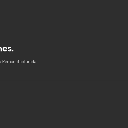
nes.
ria Remanufacturada