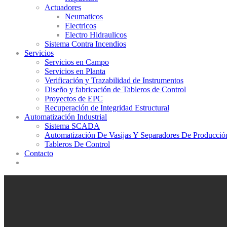
Actuadores
Neumaticos
Electricos
Electro Hidraulicos
Sistema Contra Incendios
Servicios
Servicios en Campo
Servicios en Planta
Verificación y Trazabilidad de Instrumentos
Diseño y fabricación de Tableros de Control
Proyectos de EPC
Recuperación de Integridad Estructural
Automatización Industrial
Sistema SCADA
Automatización De Vasijas Y Separadores De Producció
Tableros De Control
Contacto