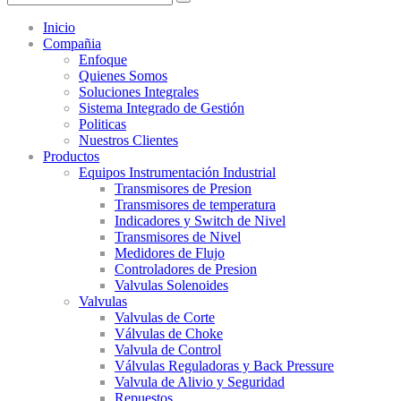
Inicio
Compañia
Enfoque
Quienes Somos
Soluciones Integrales
Sistema Integrado de Gestión
Politicas
Nuestros Clientes
Productos
Equipos Instrumentación Industrial
Transmisores de Presion
Transmisores de temperatura
Indicadores y Switch de Nivel
Transmisores de Nivel
Medidores de Flujo
Controladores de Presion
Valvulas Solenoides
Valvulas
Valvulas de Corte
Válvulas de Choke
Valvula de Control
Válvulas Reguladoras y Back Pressure
Valvula de Alivio y Seguridad
Repuestos