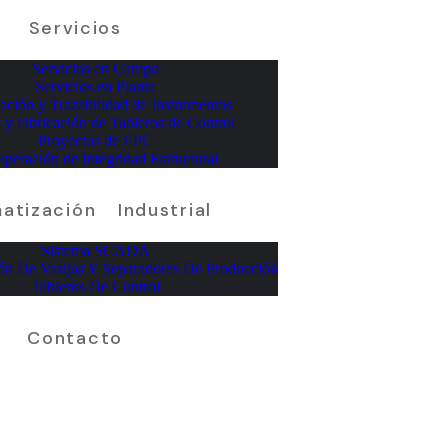
Servicios
Servicios en Campo
Servicios en Planta
cación y Trazabilidad de Instrumentos
 y fabricación de Tableros de Control
Proyectos de EPC
peración de Integridad Estructural
atización Industrial
Sistema SCADA
ón De Vasijas Y Separadores De Producción
Tableros De Control
Contacto