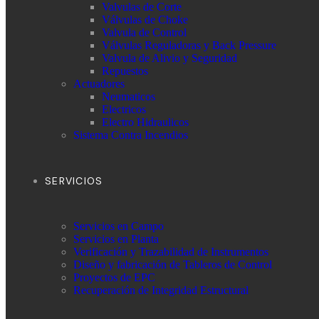
Valvulas de Corte
Válvulas de Choke
Valvula de Control
Válvulas Reguladoras y Back Pressure
Valvula de Alivio y Seguridad
Repuestos
Actuadores
Neumaticos
Electricos
Electro Hidraulicos
Sistema Contra Incendios
SERVICIOS
Servicios en Campo
Servicios en Planta
Verificación y Trazabilidad de Instrumentos
Diseño y fabricación de Tableros de Control
Proyectos de EPC
Recuperación de Integridad Estructural