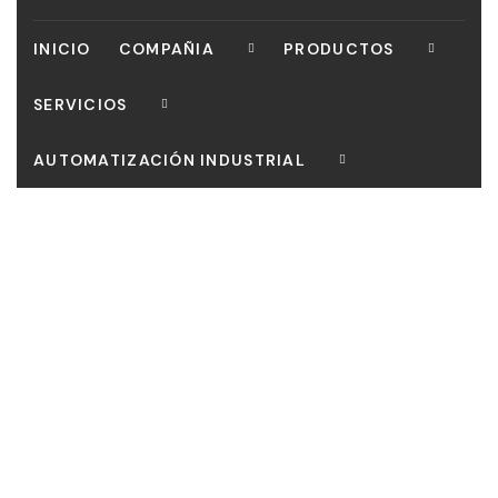
INICIO
COMPAÑIA
PRODUCTOS
SERVICIOS
AUTOMATIZACIÓN INDUSTRIAL
CONTACTO
Our mission is to bring customers the most perfect
works, Curabitur scelerisque ipsum quis tellus tristique.