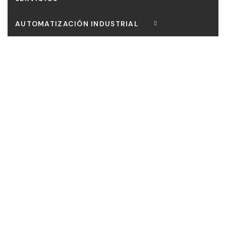
AUTOMATIZACIÓN INDUSTRIAL
CONTACTO
Our mission is to bring customers the most perfect
works, Curabitur scelerisque ipsum quis tellus tristique.