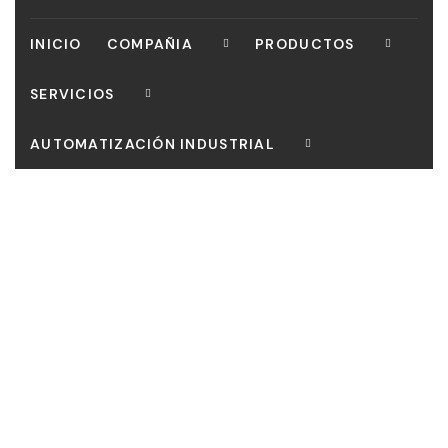
INICIO
COMPAÑIA
PRODUCTOS
SERVICIOS
AUTOMATIZACIÓN INDUSTRIAL
CONTACTO
Our mission is to bring customers the most perfect
works, Curabitur scelerisque ipsum quis tellus tristique.