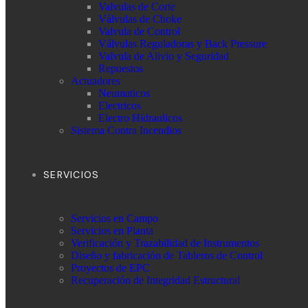
Valvulas de Corte
Válvulas de Choke
Valvula de Control
Válvulas Reguladoras y Back Pressure
Valvula de Alivio y Seguridad
Repuestos
Actuadores
Neumaticos
Electricos
Electro Hidraulicos
Sistema Contra Incendios
SERVICIOS
Servicios en Campo
Servicios en Planta
Verificación y Trazabilidad de Instrumentos
Diseño y fabricación de Tableros de Control
Proyectos de EPC
Recuperación de Integridad Estructural