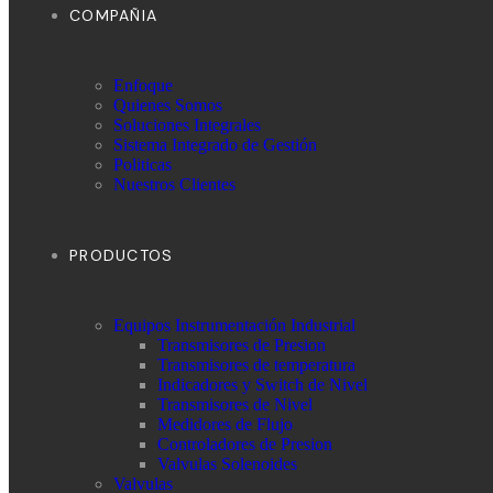
COMPAÑIA
Enfoque
Quienes Somos
Soluciones Integrales
Sistema Integrado de Gestión
Politicas
Nuestros Clientes
PRODUCTOS
Equipos Instrumentación Industrial
Transmisores de Presion
Transmisores de temperatura
Indicadores y Switch de Nivel
Transmisores de Nivel
Medidores de Flujo
Controladores de Presion
Valvulas Solenoides
Valvulas