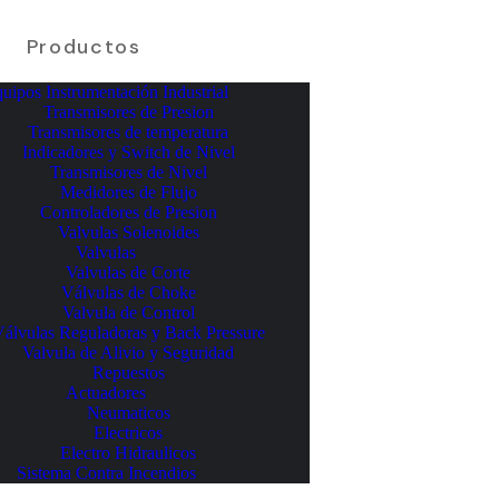
Productos
uipos Instrumentación Industrial
Transmisores de Presion
Transmisores de temperatura
Indicadores y Switch de Nivel
Transmisores de Nivel
Medidores de Flujo
Controladores de Presion
Valvulas Solenoides
Valvulas
Valvulas de Corte
Válvulas de Choke
Valvula de Control
álvulas Reguladoras y Back Pressure
Valvula de Alivio y Seguridad
Repuestos
Actuadores
Neumaticos
Electricos
Electro Hidraulicos
Sistema Contra Incendios