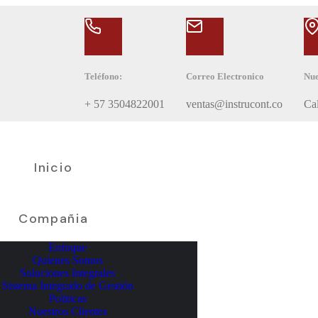
Teléfono:
Correo Electronico
Nue
+ 57 3504822001
ventas@instrucont.co
Ca
Inicio
Compañia
Enfoque
Quienes Somos
Soluciones Integrales
Sistema Integrado de Gestión
Politicas
Nuestros Clientes