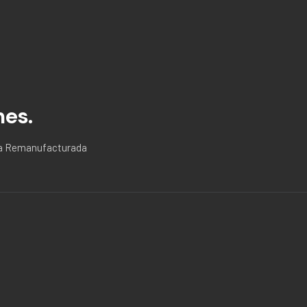
nes.
ria Remanufacturada