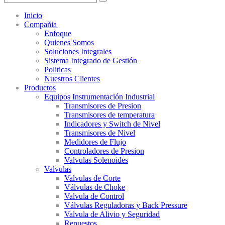
Inicio
Compañia
Enfoque
Quienes Somos
Soluciones Integrales
Sistema Integrado de Gestión
Politicas
Nuestros Clientes
Productos
Equipos Instrumentación Industrial
Transmisores de Presion
Transmisores de temperatura
Indicadores y Switch de Nivel
Transmisores de Nivel
Medidores de Flujo
Controladores de Presion
Valvulas Solenoides
Valvulas
Valvulas de Corte
Válvulas de Choke
Valvula de Control
Válvulas Reguladoras y Back Pressure
Valvula de Alivio y Seguridad
Repuestos