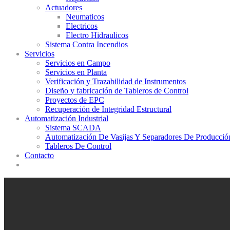
Actuadores
Neumaticos
Electricos
Electro Hidraulicos
Sistema Contra Incendios
Servicios
Servicios en Campo
Servicios en Planta
Verificación y Trazabilidad de Instrumentos
Diseño y fabricación de Tableros de Control
Proyectos de EPC
Recuperación de Integridad Estructural
Automatización Industrial
Sistema SCADA
Automatización De Vasijas Y Separadores De Producció
Tableros De Control
Contacto