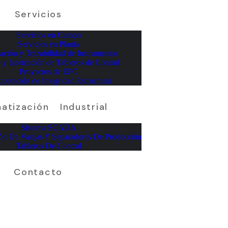
Servicios
Servicios en Campo
Servicios en Planta
cación y Trazabilidad de Instrumentos
 y fabricación de Tableros de Control
Proyectos de EPC
peración de Integridad Estructural
atización Industrial
Sistema SCADA
ón De Vasijas Y Separadores De Producción
Tableros De Control
Contacto